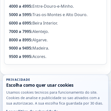
4000 a 4995:
Entre-Douro-e-Minho.
5000 a 5995:
Tras-os-Montes e Alto Douro.
6000 a 6995:
Beira Interior.
7000 a 7995:
Alentejo.
8000 a 8995:
Algarve.
9000 a 9495:
Madeira.
9500 a 9995:
Acores.
PRIVACIDADE
Escolha como quer usar cookies
Utils
Usamos cookies tecnicos para funcionamento do site.
DB
Cookies de analise e publicidade so sao ativados com a
Consultas
sua autorizacao. A sua escolha fica guardada por 30 dias.
rapidas