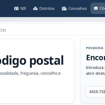
Có
NIF
Distritos
Concelhos
-731
PESQUISA
odigo postal
Encon
Introduza
ocalidade, freguesia, concelho e
abrir dire