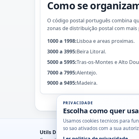
Como se organizam 
O código postal português combina quat
zonas de distribuição postal com mais 
1000 a 1998:
Lisboa e areas proximas.
3000 a 3995:
Beira Litoral.
5000 a 5995:
Tras-os-Montes e Alto Dou
7000 a 7995:
Alentejo.
9000 a 9495:
Madeira.
PRIVACIDADE
Escolha como quer usa
Usamos cookies tecnicos para fun
so sao ativados com a sua autoriz
Utils DB
Ler politica de privacidade