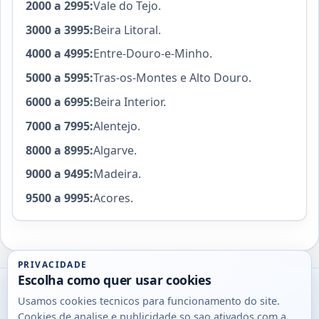
2000 a 2995:
Vale do Tejo.
3000 a 3995:
Beira Litoral.
4000 a 4995:
Entre-Douro-e-Minho.
5000 a 5995:
Tras-os-Montes e Alto Douro.
6000 a 6995:
Beira Interior.
7000 a 7995:
Alentejo.
8000 a 8995:
Algarve.
9000 a 9495:
Madeira.
9500 a 9995:
Acores.
PRIVACIDADE
Escolha como quer usar cookies
Utils
Usamos cookies tecnicos para funcionamento do site.
DB
Cookies de analise e publicidade so sao ativados com a