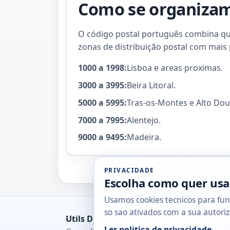
Como se organizam 
O código postal português combina quat
zonas de distribuição postal com mais 
1000 a 1998:
Lisboa e areas proximas.
3000 a 3995:
Beira Litoral.
5000 a 5995:
Tras-os-Montes e Alto Dou
7000 a 7995:
Alentejo.
9000 a 9495:
Madeira.
PRIVACIDADE
Escolha como quer usa
Usamos cookies tecnicos para fun
so sao ativados com a sua autoriz
Utils DB
Ler politica de privacidade