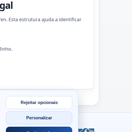
gal
n. Esta estrutura ajuda a identificar
Minho.
Rejeitar opcionais
Personalizar
ntacto
© 2026
Antonio Campos
Email
Facebook
LinkedIn