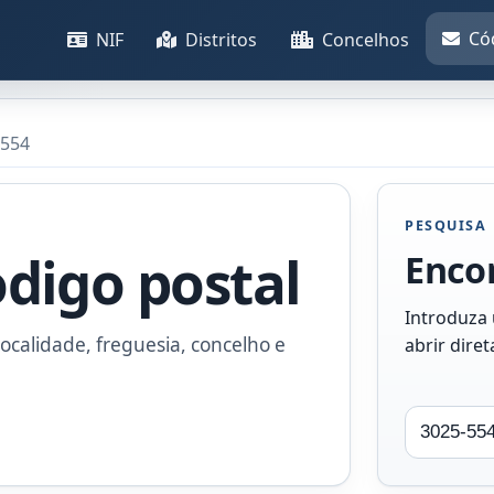
Có
NIF
Distritos
Concelhos
-554
PESQUISA
odigo postal
Encon
Introduza
ocalidade, freguesia, concelho e
abrir dire