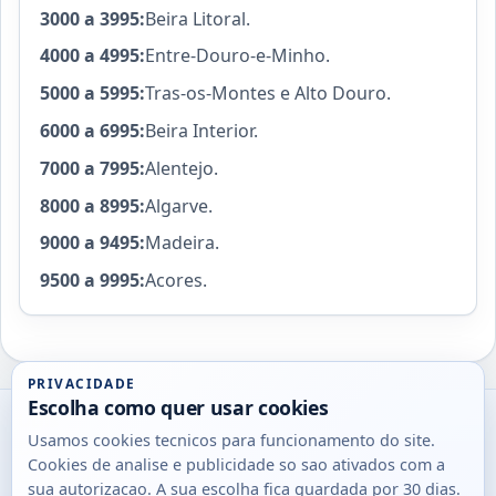
3000 a 3995:
Beira Litoral.
4000 a 4995:
Entre-Douro-e-Minho.
5000 a 5995:
Tras-os-Montes e Alto Douro.
6000 a 6995:
Beira Interior.
7000 a 7995:
Alentejo.
8000 a 8995:
Algarve.
9000 a 9495:
Madeira.
9500 a 9995:
Acores.
PRIVACIDADE
Escolha como quer usar cookies
Utils
Usamos cookies tecnicos para funcionamento do site.
DB
Cookies de analise e publicidade so sao ativados com a
Consultas
sua autorizacao. A sua escolha fica guardada por 30 dias.