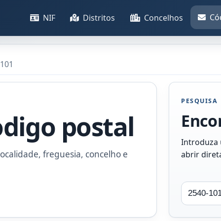
Có
NIF
Distritos
Concelhos
-101
PESQUISA
odigo postal
Encon
Introduza
ocalidade, freguesia, concelho e
abrir dire