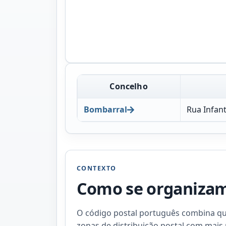
Concelho
Bombarral
Rua Infan
CONTEXTO
Como se organizam 
O código postal português combina quat
zonas de distribuição postal com mais 