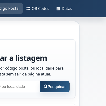
digo Postal
QR Codes
Datas
ar a listagem
or código postal ou localidade para
ista sem sair da página atual.
Pesquisar