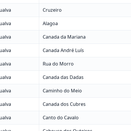
ualva
Cruzeiro
ualva
Alagoa
ualva
Canada da Mariana
ualva
Canada André Luís
ualva
Rua do Morro
ualva
Canada das Dadas
ualva
Caminho do Meio
ualva
Canada dos Cubres
ualva
Canto do Cavalo
ualva
Cabouco dos Outeiros