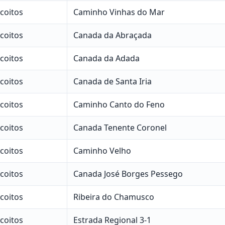
scoitos
Caminho Vinhas do Mar
scoitos
Canada da Abraçada
scoitos
Canada da Adada
scoitos
Canada de Santa Iria
scoitos
Caminho Canto do Feno
scoitos
Canada Tenente Coronel
scoitos
Caminho Velho
scoitos
Canada José Borges Pessego
scoitos
Ribeira do Chamusco
scoitos
Estrada Regional 3-1