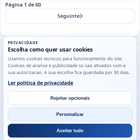
Página 1 de 60
Seguinte
PRIVACIDADE
Escolha como quer usar cookies
Utils
Usamos cookies tecnicos para funcionamento do site.
DB
Cookies de analise e publicidade so sao ativados com a
Consultas
sua autorizacao. A sua escolha fica guardada por 30 dias.
rapidas
Ler politica de privacidade
para
© 2026
Antonio
Sobre
Privacidade
cidadaos,
Campos
Contacto
Rejeitar opcionais
empresas
Email
Fac
L
e
Personalizar
profissionais
em
Portugal.
Aceitar tudo