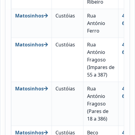
Ribeiro
Matosinhos
Custóias
Rua
4460-
António
668
Ferro
Matosinhos
Custóias
Rua
4460-
António
670
Fragoso
(Impares de
55 a 387)
Matosinhos
Custóias
Rua
4460-
António
669
Fragoso
(Pares de
18 a 386)
Matosinhos
Custóias
Beco
4460-