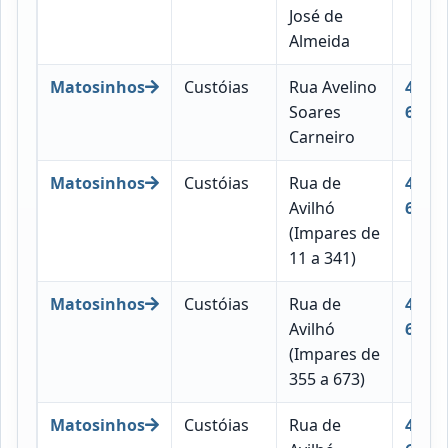
José de
Almeida
Matosinhos
Custóias
Rua Avelino
4460-
Soares
681
Carneiro
Matosinhos
Custóias
Rua de
4460-
Avilhó
684
(Impares de
11 a 341)
Matosinhos
Custóias
Rua de
4460-
Avilhó
685
(Impares de
355 a 673)
Matosinhos
Custóias
Rua de
4460-