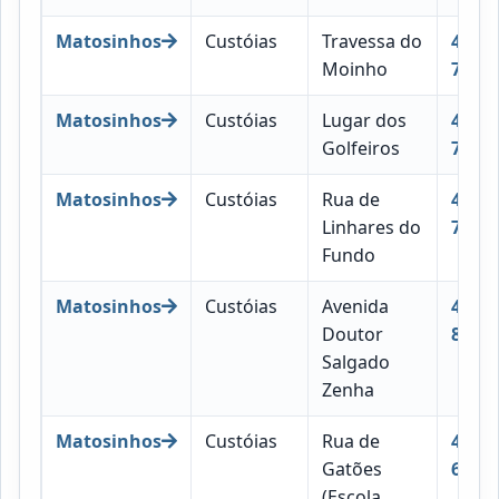
Matosinhos
Custóias
Travessa do
4460-
Moinho
759
Matosinhos
Custóias
Lugar dos
4460-
Golfeiros
710
Matosinhos
Custóias
Rua de
4460-
Linhares do
759
Fundo
Matosinhos
Custóias
Avenida
4460-
Doutor
801
Salgado
Zenha
Matosinhos
Custóias
Rua de
4460-
Gatões
656
(Escola