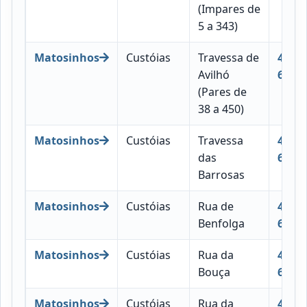
(Impares de
5 a 343)
Matosinhos
Custóias
Travessa de
4460-
Avilhó
687
(Pares de
38 a 450)
Matosinhos
Custóias
Travessa
4460-
das
690
Barrosas
Matosinhos
Custóias
Rua de
4460-
Benfolga
691
Matosinhos
Custóias
Rua da
4460-
Bouça
692
Matosinhos
Custóias
Rua da
4460-