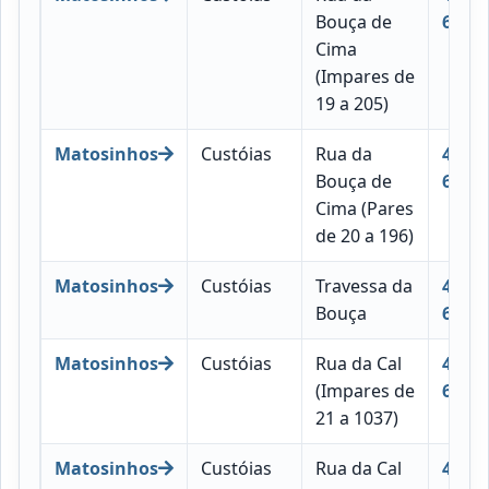
Bouça de
694
Cima
(Impares de
19 a 205)
Matosinhos
Custóias
Rua da
4460-
Bouça de
693
Cima (Pares
de 20 a 196)
Matosinhos
Custóias
Travessa da
4460-
Bouça
692
Matosinhos
Custóias
Rua da Cal
4460-
(Impares de
696
21 a 1037)
Matosinhos
Custóias
Rua da Cal
4460-