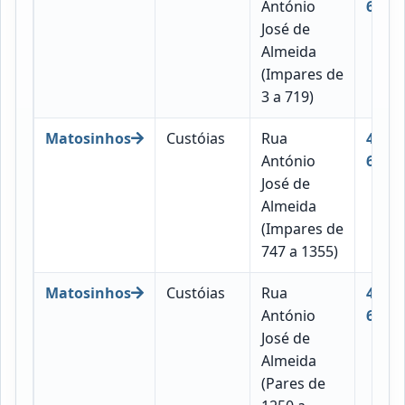
António
676
José de
Almeida
(Impares de
3 a 719)
Matosinhos
Custóias
Rua
4460-
António
677
José de
Almeida
(Impares de
747 a 1355)
Matosinhos
Custóias
Rua
4460-
António
675
José de
Almeida
(Pares de