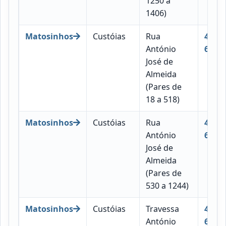
1250 a
1406)
Matosinhos
Custóias
Rua
4460-
António
673
José de
Almeida
(Pares de
18 a 518)
Matosinhos
Custóias
Rua
4460-
António
674
José de
Almeida
(Pares de
530 a 1244)
Matosinhos
Custóias
Travessa
4460-
António
678