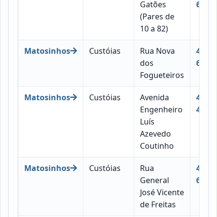
Gatões
656
(Pares de
10 a 82)
Matosinhos
Custóias
Rua Nova
4460-
dos
658
Fogueteiros
Matosinhos
Custóias
Avenida
4460-
Engenheiro
415
Luís
Azevedo
Coutinho
Matosinhos
Custóias
Rua
4460-
General
661
José Vicente
de Freitas