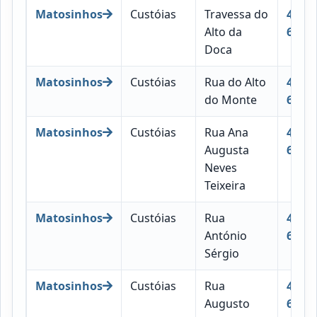
Matosinhos
Custóias
Travessa do
4460-
Alto da
662
Doca
Matosinhos
Custóias
Rua do Alto
4460-
do Monte
663
Matosinhos
Custóias
Rua Ana
4460-
Augusta
664
Neves
Teixeira
Matosinhos
Custóias
Rua
4460-
António
679
Sérgio
Matosinhos
Custóias
Rua
4460-
Augusto
680