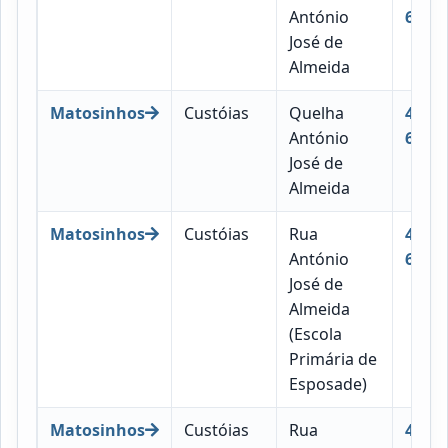
António
671
José de
Almeida
Matosinhos
Custóias
Quelha
4460-
António
672
José de
Almeida
Matosinhos
Custóias
Rua
4460-
António
674
José de
Almeida
(Escola
Primária de
Esposade)
Matosinhos
Custóias
Rua
4460-