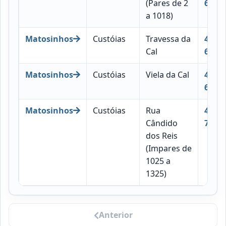
(Pares de 2
695
a 1018)
Matosinhos
Custóias
Travessa da
4460-
Cal
697
Matosinhos
Custóias
Viela da Cal
4460-
698
Matosinhos
Custóias
Rua
4460-
Cândido
704
dos Reis
(Impares de
1025 a
1325)
Anterior