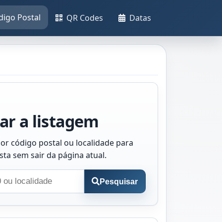
digo Postal
QR Codes
Datas
ar a listagem
or código postal ou localidade para
ista sem sair da página atual.
Pesquisar