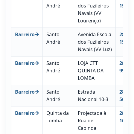
André
dos Fuzileiros
152
Navais (VV
Lourenço)
Barreiro
Santo
Avenida Escola
2830-
André
dos Fuzileiros
152
Navais (VV Luz)
Barreiro
Santo
LOJA CTT
2830-
André
QUINTA DA
998
LOMBA
Barreiro
Santo
Estrada
2830-
André
Nacional 10-3
568
Barreiro
Quinta da
Projectada à
2830-
Lomba
Rua de
169
Cabinda