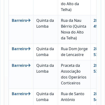
do Alto da
Telha)
Barreiro
Quinta da
Rua da Nau
2830-
Lomba
Bérrio (Quinta
490
Nova do Alto
da Telha)
Barreiro
Quinta da
Rua Dom Jorge
2830-
Lomba
de Lencastre
532
Barreiro
Quinta da
Praceta da
2830-
Lomba
Associação
533
dos Operários
Corticeiros
Barreiro
Quinta da
Rua de Santo
2830-
Lomba
António
549