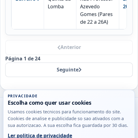
Lomba
Azevedo
208
Gomes (Pares
de 22 a 26A)
Anterior
Página 1 de 24
Seguinte
PRIVACIDADE
Escolha como quer usar cookies
Utils
Usamos cookies tecnicos para funcionamento do site.
DB
Cookies de analise e publicidade so sao ativados com a
Consultas
sua autorizacao. A sua escolha fica guardada por 30 dias.
rapidas
Ler politica de privacidade
para