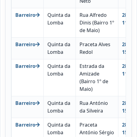
Neto
Barreiro
Quinta da
Rua Alfredo
2830-
Lomba
Dinis (Bairro 1º
115
de Maio)
Barreiro
Quinta da
Praceta Alves
2830-
Lomba
Redol
155
Barreiro
Quinta da
Estrada da
2830-
Lomba
Amizade
111
(Bairro 1º de
Maio)
Barreiro
Quinta da
Rua António
2830-
Lomba
da Silveira
159
Barreiro
Quinta da
Praceta
2830-
Lomba
António Sérgio
156