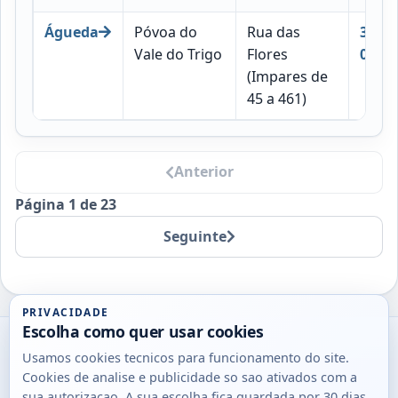
Águeda
Póvoa do
Rua das
3750-
Vale do Trigo
Flores
061
(Impares de
45 a 461)
Anterior
Página 1 de 23
Seguinte
PRIVACIDADE
Escolha como quer usar cookies
Utils
Usamos cookies tecnicos para funcionamento do site.
DB
Cookies de analise e publicidade so sao ativados com a
Consultas
sua autorizacao. A sua escolha fica guardada por 30 dias.