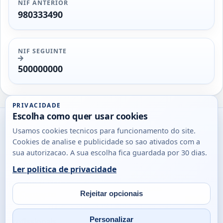
NIF ANTERIOR
980333490
NIF SEGUINTE
500000000
PRIVACIDADE
Escolha como quer usar cookies
Utils
Usamos cookies tecnicos para funcionamento do site.
DB
Cookies de analise e publicidade so sao ativados com a
Consultas
sua autorizacao. A sua escolha fica guardada por 30 dias.
rapidas
Ler politica de privacidade
para
© 2026
Antonio
Sobre
Privacidade
cidadaos,
Campos
Contacto
Rejeitar opcionais
empresas
Email
Fac
L
e
Personalizar
profissionais