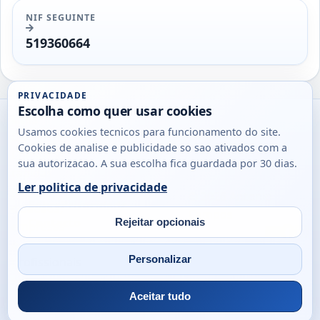
NIF SEGUINTE
519360664
PRIVACIDADE
Escolha como quer usar cookies
Utils
Usamos cookies tecnicos para funcionamento do site.
DB
Cookies de analise e publicidade so sao ativados com a
Consultas
sua autorizacao. A sua escolha fica guardada por 30 dias.
rapidas
Ler politica de privacidade
para
© 2026
Antonio
Sobre
Privacidade
cidadaos,
Campos
Contacto
Rejeitar opcionais
empresas
Email
Fac
L
e
Personalizar
profissionais
em
Portugal.
Aceitar tudo