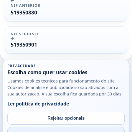
NIF ANTERIOR
519350880
NIF SEGUINTE
519350901
PRIVACIDADE
Escolha como quer usar cookies
Utils
Usamos cookies tecnicos para funcionamento do site.
DB
Cookies de analise e publicidade so sao ativados com a
Consultas
sua autorizacao. A sua escolha fica guardada por 30 dias.
rapidas
Ler politica de privacidade
para
© 2026
Antonio
Sobre
Privacidade
cidadaos,
Campos
Contacto
Rejeitar opcionais
empresas
Email
Fac
L
e