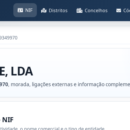
NIF
Distritos
Concelhos
Có
19349970
E, LDA
970
, morada, ligações externas e informação compleme
e NIF
atividade, o nome comercial e o tipo de entidade.