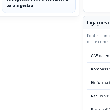
para a gestão
Ligações 
Fontes comp
deste contri
CAE da e
Kompass 
Einforma 
Racius 51
PortugalI