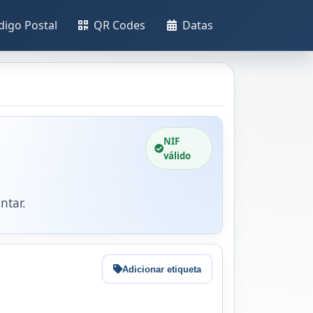
digo Postal
QR Codes
Datas
NIF
válido
ntar.
Adicionar etiqueta