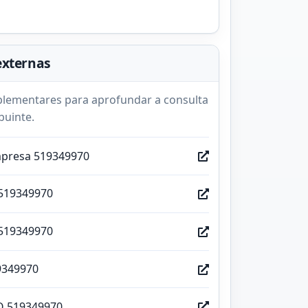
externas
lementares para aprofundar a consulta
buinte.
mpresa 519349970
519349970
519349970
9349970
O 519349970