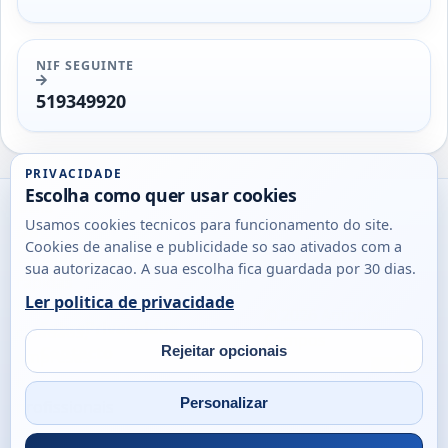
NIF SEGUINTE
519349920
PRIVACIDADE
Escolha como quer usar cookies
Utils
Usamos cookies tecnicos para funcionamento do site.
DB
Cookies de analise e publicidade so sao ativados com a
Consultas
sua autorizacao. A sua escolha fica guardada por 30 dias.
rapidas
Ler politica de privacidade
para
© 2026
Antonio
Sobre
Privacidade
cidadaos,
Campos
Contacto
Rejeitar opcionais
empresas
Email
Fac
L
e
Personalizar
profissionais
em