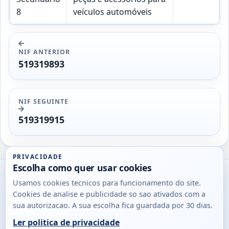
8
veículos automóveis
NIF ANTERIOR
519319893
NIF SEGUINTE
519319915
PRIVACIDADE
Escolha como quer usar cookies
Utils
Usamos cookies tecnicos para funcionamento do site.
DB
Cookies de analise e publicidade so sao ativados com a
Consultas
sua autorizacao. A sua escolha fica guardada por 30 dias.
rapidas
Ler politica de privacidade
para