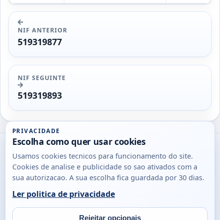
NIF ANTERIOR
519319877
NIF SEGUINTE
519319893
PRIVACIDADE
Escolha como quer usar cookies
Utils
Usamos cookies tecnicos para funcionamento do site.
DB
Cookies de analise e publicidade so sao ativados com a
Consultas
sua autorizacao. A sua escolha fica guardada por 30 dias.
rapidas
Ler politica de privacidade
para
© 2026
Antonio
Sobre
Privacidade
cidadaos,
Campos
Contacto
Rejeitar opcionais