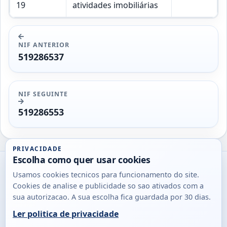
19
atividades imobiliárias
NIF ANTERIOR
519286537
NIF SEGUINTE
519286553
PRIVACIDADE
Escolha como quer usar cookies
Utils
Usamos cookies tecnicos para funcionamento do site.
DB
Cookies de analise e publicidade so sao ativados com a
Consultas
sua autorizacao. A sua escolha fica guardada por 30 dias.
rapidas
Ler politica de privacidade
para
© 2026
Antonio
Sobre
Privacidade