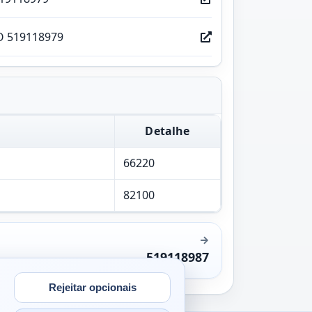
O 519118979
Detalhe
66220
82100
519118987
Rejeitar opcionais