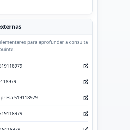
externas
lementares para aprofundar a consulta
buinte.
519118979
9118979
mpresa 519118979
519118979
519118979