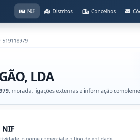
NIF
Distritos
Concelhos
Có
F 519118979
GÃO, LDA
979
, morada, ligações externas e informação compleme
e NIF
atividade, o nome comercial e o tipo de entidade.