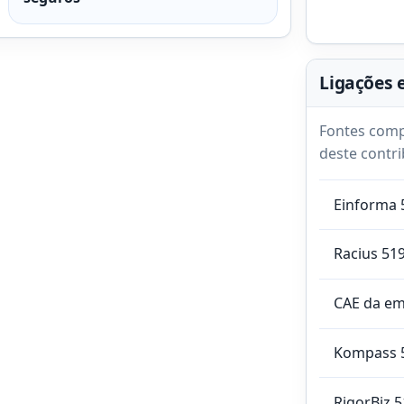
Ligações 
Fontes comp
deste contri
Einforma 
Racius 51
CAE da e
Kompass 
RigorBiz 