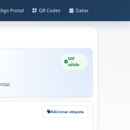
digo Postal
QR Codes
Datas
NIF
válido
ntar.
Adicionar etiqueta