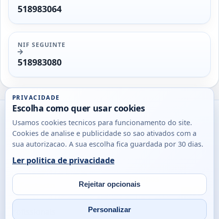
518983064
NIF SEGUINTE
518983080
PRIVACIDADE
Escolha como quer usar cookies
Utils
Usamos cookies tecnicos para funcionamento do site.
DB
Cookies de analise e publicidade so sao ativados com a
Consultas
sua autorizacao. A sua escolha fica guardada por 30 dias.
rapidas
Ler politica de privacidade
para
© 2026
Antonio
Sobre
Privacidade
cidadaos,
Campos
Contacto
Rejeitar opcionais
empresas
Email
Fac
L
e
Personalizar
profissionais