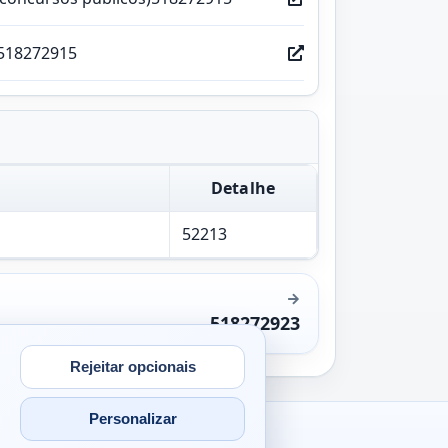
518272915
Detalhe
52213
518272923
Rejeitar opcionais
Personalizar