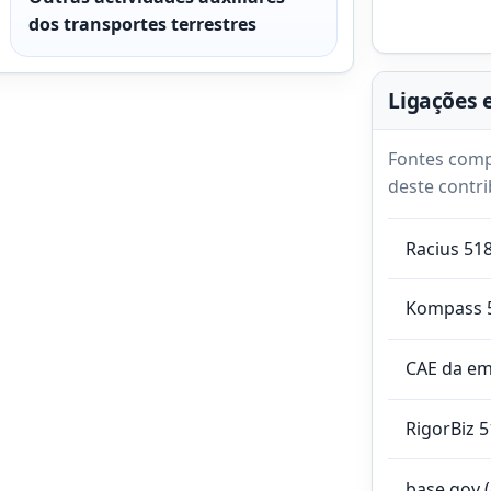
dos transportes terrestres
Ligações 
Fontes comp
deste contri
Racius 51
Kompass 
CAE da e
RigorBiz 
base.gov 