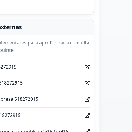
externas
lementares para aprofundar a consulta
buinte.
8272915
518272915
mpresa 518272915
518272915
(concursos públicos)518272915