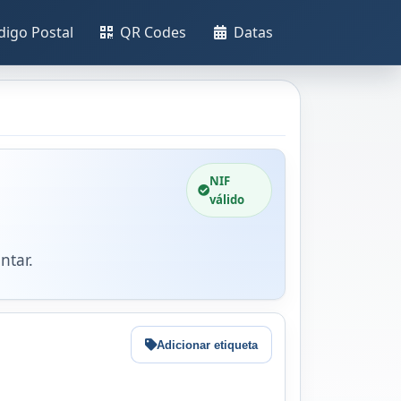
digo Postal
QR Codes
Datas
NIF
válido
ntar.
Adicionar etiqueta