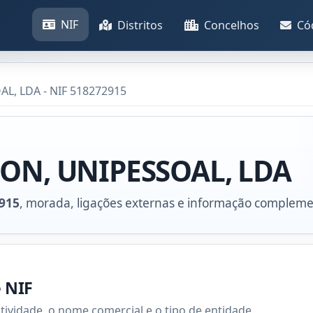
NIF
Distritos
Concelhos
Có
L, LDA - NIF 518272915
ION, UNIPESSOAL, LDA
915
, morada, ligações externas e informação compleme
e NIF
atividade, o nome comercial e o tipo de entidade.